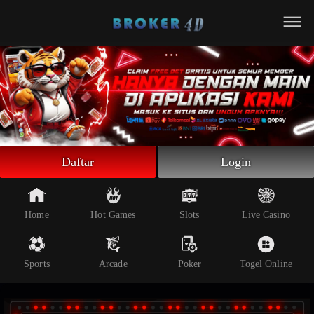
Beranda
Slot Online
Live Casino
Sportsbook
Arcade
Togel Online
Daftar
Login
Poker
Whatsapp
Home
Hot Games
Slots
Live Casino
Telegram
Sports
Arcade
Poker
Togel Online
Livechat