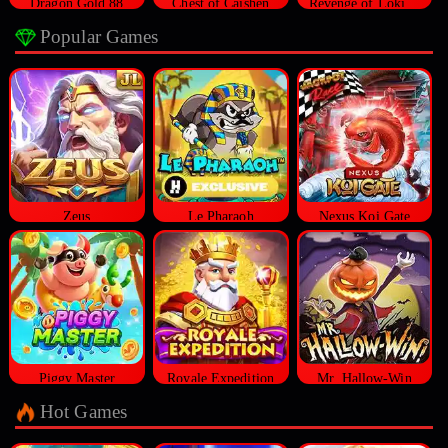
Dragon Gold 88
Chest of Caishen
Revenge of Loki Megaways™
Popular Games
Zeus
Le Pharaoh
Nexus Koi Gate
Piggy Master
Royale Expedition
Mr. Hallow-Win
Hot Games