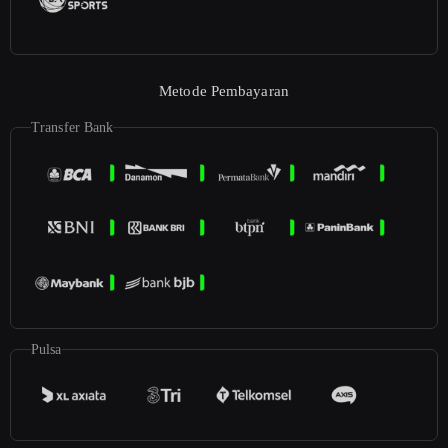
Metode Pembayaran
Transfer Bank
Pulsa