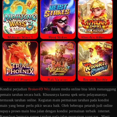
Mahjong Ways 3
Heist Stakes
Almighty Athena Empire
Trial of Phoenix
Bali Vacation
Rooster Rumble
Kondisi perjudian
Broker4D Win
dalam media online bisa lebih menanggung
pemain taruhan secara baik. Khususnya karena spek serta pelayanannya
termasuk taruhan online. Kegiatan main permainan taruhan pada kondisi
main yang benar perlu pikir secara baik. Oleh beberapa petaruh judi online
supaya proses main bisa jalan dengan kondisi permainan terbaik internet.
Keperluan bermain games taruhan pada jalan permainan yang pas. Mesti