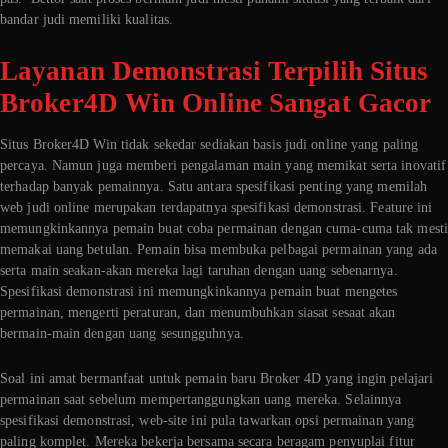
bandar judi memiliki kualitas.
Layanan Demonstrasi Terpilih Situs
Broker4D Win Online Sangat Gacor
Situs Broker4D Win tidak sekedar sediakan basis judi online yang paling
percaya. Namun juga memberi pengalaman main yang memikat serta inovatif
terhadap banyak pemainnya. Satu antara spesifikasi penting yang memilah
web judi online merupakan terdapatnya spesifikasi demonstrasi. Feature ini
memungkinkannya pemain buat coba permainan dengan cuma-cuma tak mesti
memakai uang betulan. Pemain bisa membuka pelbagai permainan yang ada
serta main seakan-akan mereka lagi taruhan dengan uang sebenarnya.
Spesifikasi demonstrasi ini memungkinkannya pemain buat mengetes
permainan, mengerti peraturan, dan menumbuhkan siasat sesaat akan
bermain-main dengan uang sesungguhnya.
Soal ini amat bermanfaat untuk pemain baru Broker 4D yang ingin pelajari
permainan saat sebelum mempertanggungkan uang mereka. Selainnya
spesifikasi demonstrasi, web-site ini pula tawarkan opsi permainan yang
paling komplet. Mereka bekerja bersama secara beragam penyuplai fitur