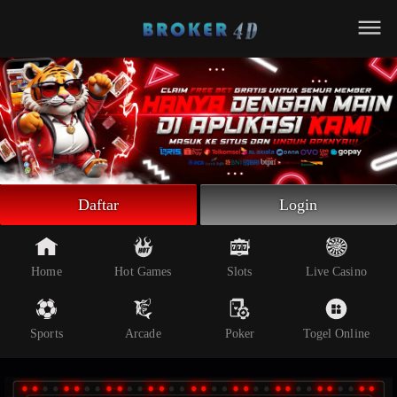
Beranda
Slot Online
Live Casino
Sportsbook
Arcade
Togel Online
Daftar
Login
Poker
Whatsapp
Home
Hot Games
Slots
Live Casino
Telegram
Sports
Arcade
Poker
Togel Online
Livechat