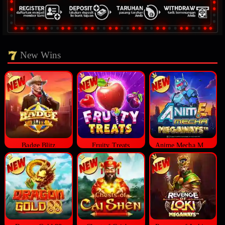
New Wins
Badge Blitz
Fruity Treats
Anime Mecha Megaways