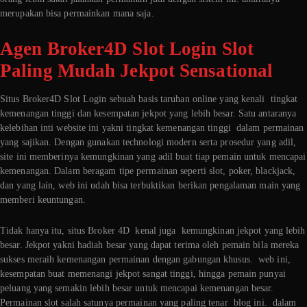
merupakan bisa permainkan mana saja.
Agen Broker4D Slot Login Slot
Paling Mudah Jekpot Sensational
Situs Broker4D Slot Login sebuah basis taruhan online yang kenali tingkat
kemenangan tinggi dan kesempatan jekpot yang lebih besar. Satu antaranya
kelebihan inti website ini yakni tingkat kemenangan tinggi dalam permainan
yang sajikan. Dengan gunakan technologi modern serta prosedur yang adil,
site ini memberinya kemungkinan yang adil buat tiap pemain untuk mencapai
kemenangan. Dalam beragam tipe permainan seperti slot, poker, blackjack,
dan yang lain, web ini udah bisa terbuktikan berikan pengalaman main yang
memberi keuntungan.
Tidak hanya itu, situs Broker 4D kenal juga kemungkinan jekpot yang lebih
besar. Jekpot yakni hadiah besar yang dapat terima oleh pemain bila mereka
sukses meraih kemenangan permainan dengan gabungan khusus. web ini,
kesempatan buat memenangi jekpot sangat tinggi, hingga pemain punyai
peluang yang semakin lebih besar untuk mencapai kemenangan besar.
Permainan slot salah satunya permainan yang paling tenar blog ini. dalam