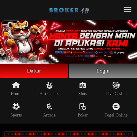
Beranda
Slot Online
Live Casino
Sportsbook
Arcade
Togel Online
Daftar
Login
Poker
Whatsapp
Home
Hot Games
Slots
Live Casino
Telegram
Sports
Arcade
Poker
Togel Online
Livechat