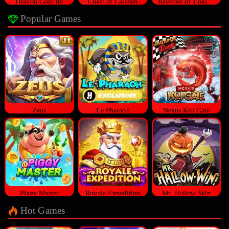
Dragon Gold 88
Chest of Caishen
Revenge of Loki Megaways™
Popular Games
Zeus
Le Pharaoh
Nexus Koi Gate
Piggy Master
Royale Expedition
Mr. Hallow-Win
Hot Games