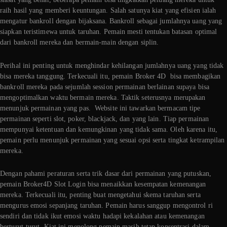
raih hasil yang memberi keuntungan. Salah satunya kiat yang efisien ialah
mengatur bankroll dengan bijaksana. Bankroll sebagai jumlahnya uang yang
siapkan teristimewa untuk taruhan. Pemain mesti tentukan batasan optimal
dari bankroll mereka dan bermain-main dengan siplin.
Perihal ini penting untuk menghindar kehilangan jumlahnya uang yang tidak
bisa mereka tanggung. Terkecuali itu, pemain Broker 4D bisa membagikan
bankroll mereka pada sejumlah session permainan berlainan supaya bisa
mengoptimalkan waktu bermain mereka. Taktik seterusnya merupakan
menunjuk permainan yang pas. Website ini tawarkan bermacam tipe
permainan seperti slot, poker, blackjack, dan yang lain. Tiap permainan
mempunyai ketentuan dan kemungkinan yang tidak sama. Oleh karena itu,
pemain perlu menunjuk permainan yang sesuai opsi serta tingkat ketrampilan
mereka.
Dengan pahami peraturan serta trik dasar dari permainan yang putuskan,
pemain Broker4D Slot Login bisa menaikkan kesempatan kemenangan
mereka. Terkecuali itu, penting buat mengetahui skema taruhan serta
mengurus emosi sepanjang taruhan. Pemain harus sanggup mengontrol ri
sendiri dan tidak ikut emosi waktu hadapi kekalahan atau kemenangan
berturut-turut. Kiat ini menolong pemain masih tetap konsentrasi dalam