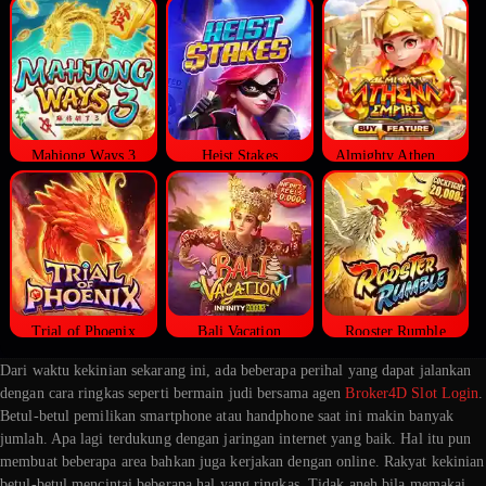
Mahjong Ways 3
Heist Stakes
Almighty Athena Empire
Trial of Phoenix
Bali Vacation
Rooster Rumble
Dari waktu kekinian sekarang ini, ada beberapa perihal yang dapat jalankan
dengan cara ringkas seperti bermain judi bersama agen
Broker4D Slot Login
.
Betul-betul pemilikan smartphone atau handphone saat ini makin banyak
jumlah. Apa lagi terdukung dengan jaringan internet yang baik. Hal itu pun
membuat beberapa area bahkan juga kerjakan dengan online. Rakyat kekinian
betul-betul mencintai beberapa hal yang ringkas. Tidak aneh bila memakai