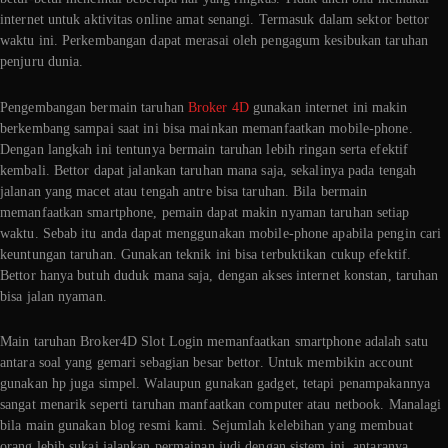
internet untuk aktivitas online amat senangi. Termasuk dalam sektor bettor
waktu ini. Perkembangan dapat merasai oleh pengagum kesibukan taruhan
penjuru dunia.
Pengembangan bermain taruhan
Broker 4D
gunakan internet ini makin
berkembang sampai saat ini bisa mainkan memanfaatkan mobile-phone.
Dengan langkah ini tentunya bermain taruhan lebih ringan serta efektif
kembali. Bettor dapat jalankan taruhan mana saja, sekalinya pada tengah
jalanan yang macet atau tengah antre bisa taruhan. Bila bermain
memanfaatkan smartphone, pemain dapat makin nyaman taruhan setiap
waktu. Sebab itu anda dapat menggunakan mobile-phone apabila pengin cari
keuntungan taruhan. Gunakan teknik ini bisa terbuktikan cukup efektif.
Bettor hanya butuh duduk mana saja, dengan akses internet konstan, taruhan
bisa jalan nyaman.
Main taruhan Broker4D Slot Login memanfaatkan smartphone adalah satu
antara soal yang gemari sebagian besar bettor. Untuk membikin account
gunakan hp juga simpel. Walaupun gunakan gadget, tetapi penampakannya
sangat menarik seperti taruhan manfaatkan computer atau netbook. Manalagi
bila main gunakan blog resmi kami. Sejumlah kelebihan yang membuat
orang lebih sukai jalankan permainan judi dengan sistem ini. antaranya