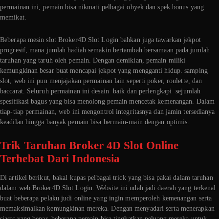
permainan ini, pemain bisa nikmati pelbagai obyek dan spek bonus yang
memikat.
Beberapa mesin slot Broker4D Slot Login bahkan juga tawarkan jekpot
progresif, mana jumlah hadiah semakin bertambah bersamaan pada jumlah
taruhan yang taruh oleh pemain. Dengan demikian, pemain miliki
kemungkinan besar buat mencapai jekpot yang mengganti hidup. samping
slot, web ini pun menjajakan permainan lain seperti poker, roulette, dan
baccarat. Seluruh permainan ini desain baik dan perlengkapi sejumlah
spesifikasi bagus yang bisa menolong pemain mencetak kemenangan. Dalam
tiap-tiap permainan, web ini mengontrol integritasnya dan jamin tersedianya
keadilan hingga banyak pemain bisa bermain-main dengan optimis.
Trik Taruhan Broker 4D Slot Online
Terhebat Dari Indonesia
Di artikel berikut, bakal kupas pelbagai trick yang bisa pakai dalam taruhan
dalam web Broker4D Slot Login. Website ini udah jadi daerah yang terkenal
buat beberapa pelaku judi online yang ingin memperoleh kemenangan serta
memaksimalkan kemungkinan mereka. Dengan menyadari serta menerapkan
siasat yang benar, beberapa pemain bisa tingkatkan peluang mereka untuk