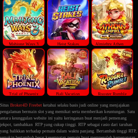
Mahjong Ways 3
Heist Stakes
Almighty Athena Empire
Trial of Phoenix
Bali Vacation
Rooster Rumble
Situs
Broker4D Freebet
ketahui selaku basis judi online yang menjajakan
pengalaman bermain slot yang memikat serta memberikan keuntungan. Satu
antara keunggulan website ini yaitu keringanan buat menjadi pemenang
jekpot, tambahkan RTP yang cukup tinggi. RTP sebagai rasio dari taruhan
yang balikkan terhadap pemain dalam waktu panjang. Bertambah tinggi RTP,
semakin bertambah besar kesempatan pemain buat memperoleh kemenangan.