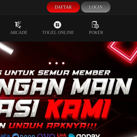
DAFTAR
LOGIN
ARCADE
TOGEL ONLINE
POKER