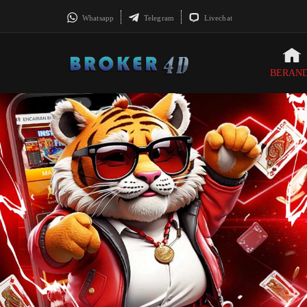
Whatsapp
Telegram
Livechat
BERAN