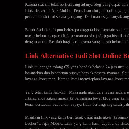
Karena saat ini telah berkembang adanya blog yang dapat dari
Link Broker4D Apk Mobile. Permainan slot judi online yang uda
permainan slot ini secara gampang. Dari mana saja banyak ang
Butuh Anda kenali pun beberapa anggota bisa bermain secara 
masih belum mengerti link permainan slot judi juga bisa dari 
dengan aman. Pastilah bagi para peserta yang masih belum bel
Link Alternative Judi Slot Online
Link itu dengan tolong CS yang hendak bekerja 24 jam untuk
keramahan dan kesopanan supaya banyak peserta nyaman. Seu
layanan konsumen. Karena kami menyiapkan layanan konsumen 
Yang telah kami siapkan . Maka anda akan dari layani secara 
Jikalau anda sukses masuk ke permainan lewat blog yang kami
benar berfaedah buat anda, supaya tidak berlangsung salah-pah
Misalkan link yang kami beri tidak dapat anda akses, karenan
Broker4D Apk Mobile. Link yang kami kasih dapat anda akses 