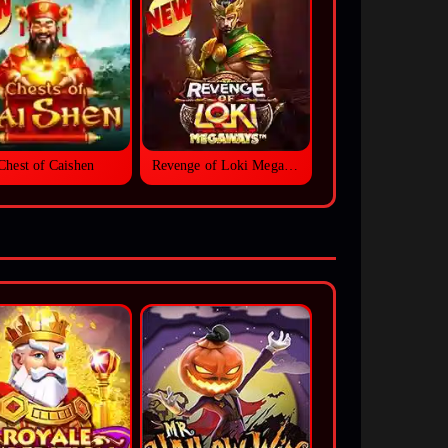
Chest of Caishen
Revenge of Loki Megaways™