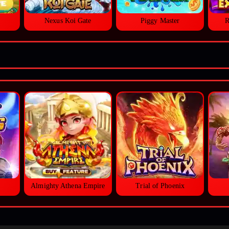
Nexus Koi Gate
Piggy Master
R
Almighty Athena Empire
Trial of Phoenix