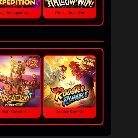
oyale Expedition
Mr. Hallow-Win
Bali Vacation
Rooster Rumble