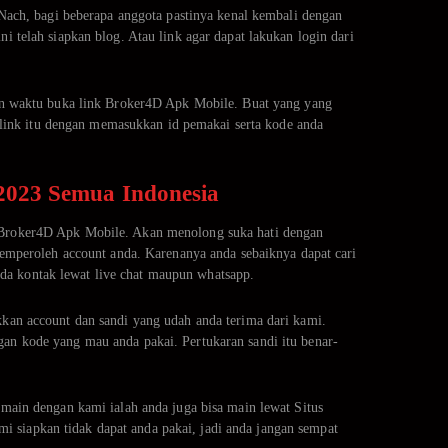
 Nach, bagi beberapa anggota pastinya kenal kembali dengan
 telah siapkan blog. Atau link agar dapat lakukan login dari
tan waktu buka link Broker4D Apk Mobile. Buat yang yang
i link itu dengan memasukkan id pemakai serta kode anda
 2023 Semua Indonesia
s Broker4D Apk Mobile. Akan menolong suka hati dengan
peroleh account anda. Karenanya anda sebaiknya dapat cari
da kontak lewat live chat maupun whatsapp.
kkan account dan sandi yang udah anda terima dari kami.
an kode yang mau anda pakai. Pertukaran sandi itu benar-
 main dengan kami ialah anda juga bisa main lewat Situs
 siapkan tidak dapat anda pakai, jadi anda jangan sempat