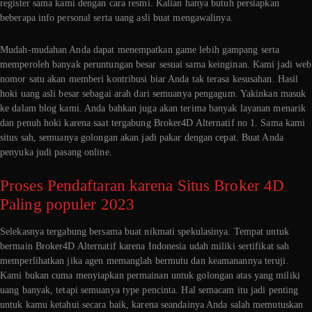
register sama kami dengan cara resmi. Kalian hanya butuh persiapkan
beberapa info personal serta uang asli buat mengawalinya.
Mudah-mudahan Anda dapat menempatkan game lebih gampang serta
memperoleh banyak peruntungan besar sesuai sama keinginan. Kami jadi web
nomor satu akan memberi kontribusi biar Anda tak terasa kesusahan. Hasil
hoki uang asli besar sebagai arah dari semuanya pengagum. Yakinkan masuk
ke dalam blog kami. Anda bahkan juga akan terima banyak layanan menarik
dan penuh hoki karena saat tergabung Broker4D Alternatif no 1. Sama kami
situs sah, semuanya golongan akan jadi pakar dengan cepat. Buat Anda
penyuka judi pasang online.
Proses Pendaftaran karena Situs Broker 4D
Paling populer 2023
Selekasnya tergabung bersama buat nikmati spekulasinya. Tempat untuk
bermain Broker4D Alternatif karena Indonesia udah miliki sertifikat sah
memperlihatkan jika agen memanglah bermutu dan keamanannya teruji.
Kami bukan cuma menyiapkan permainan untuk golongan atas yang miliki
uang banyak, tetapi semuanya type pencinta. Hal semacam itu jadi penting
untuk kamu ketahui secara baik, karena seandainya Anda salah memutuskan