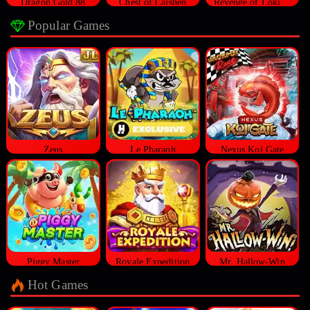
Dragon Gold 88
Chest of Caishen
Revenge of Loki Megaways™
Popular Games
Zeus
Le Pharaoh
Nexus Koi Gate
Piggy Master
Royale Expedition
Mr. Hallow-Win
Hot Games