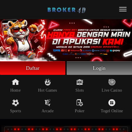
Beranda
Slot Online
Live Casino
Sportsbook
Arcade
Togel Online
Daftar
Login
Poker
Whatsapp
Home
Hot Games
Slots
Live Casino
Telegram
Sports
Arcade
Poker
Togel Online
Livechat