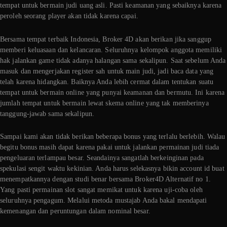
tempat untuk bermain judi uang asli. Pasti keamanan yang sebaiknya karena
peroleh seorang player akan tidak karena capai.
Bersama tempat terbaik Indonesia, Broker 4D akan berikan jika sanggup
memberi keluasaan dan kelancaran. Seluruhnya kelompok anggota memiliki
hak jalankan game tidak adanya halangan sama sekalipun. Saat sebelum Anda
masuk dan mengerjakan register sah untuk main judi, jadi baca data yang
telah karena hidangkan. Baiknya Anda lebih cermat dalam tentukan suatu
tempat untuk bermain online yang punyai keamanan dan bermutu. Ini karena
jumlah tempat untuk bermain lewat skema online yang tak memberinya
tanggung-jawab sama sekalipun.
Sampai kami akan tidak berikan beberapa bonus yang terlalu berlebih. Walau
begitu bonus masih dapat karena pakai untuk jalankan permainan judi tiada
pengeluaran terlampau besar. Seandainya sangatlah berkeinginan pada
spekulasi sengit waktu kekinian. Anda harus selekasnya bikin account id buat
menempatkannya dengan studi benar bersama Broker4D Alternatif no 1.
Yang pasti permainan slot sangat memikat untuk karena uji-coba oleh
seluruhnya pengagum. Melalui metoda mustajab Anda bakal mendapati
kemenangan dan peruntungan dalam nominal besar.