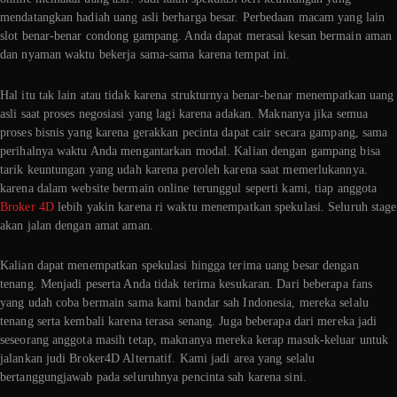
mendatangkan hadiah uang asli berharga besar. Perbedaan macam yang lain
slot benar-benar condong gampang. Anda dapat merasai kesan bermain aman
dan nyaman waktu bekerja sama-sama karena tempat ini.
Hal itu tak lain atau tidak karena strukturnya benar-benar menempatkan uang
asli saat proses negosiasi yang lagi karena adakan. Maknanya jika semua
proses bisnis yang karena gerakkan pecinta dapat cair secara gampang, sama
perihalnya waktu Anda mengantarkan modal. Kalian dengan gampang bisa
tarik keuntungan yang udah karena peroleh karena saat memerlukannya.
karena dalam website bermain online terunggul seperti kami, tiap anggota
Broker 4D
lebih yakin karena ri waktu menempatkan spekulasi. Seluruh stage
akan jalan dengan amat aman.
Kalian dapat menempatkan spekulasi hingga terima uang besar dengan
tenang. Menjadi peserta Anda tidak terima kesukaran. Dari beberapa fans
yang udah coba bermain sama kami bandar sah Indonesia, mereka selalu
tenang serta kembali karena terasa senang. Juga beberapa dari mereka jadi
seseorang anggota masih tetap, maknanya mereka kerap masuk-keluar untuk
jalankan judi Broker4D Alternatif. Kami jadi area yang selalu
bertanggungjawab pada seluruhnya pencinta sah karena sini.