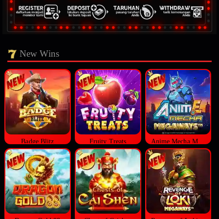
New Wins
Badge Blitz
Fruity Treats
Anime Mecha Megaways