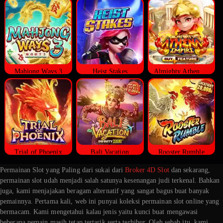
Mahjong Ways 3
Heist Stakes
Almighty Athena Empire
Trial of Phoenix
Bali Vacation
Rooster Rumble
Permainan Slot yang Paling dari sukai dari
Broker 4D Slot
dan sekarang,
permainan slot udah menjadi salah satunya kesenangan judi terkenal. Bahkan
juga, kami menjajakan beragam alternatif yang sangat bagus buat banyak
pemainnya. Pertama kali, web ini punyai koleksi permainan slot online yang
bermacam. Kami mengetahui kalau jenis yaitu kunci buat mengawasi
beberapa pemain masih tetap tertarik serta terhibur. Oleh sebab itu, kami