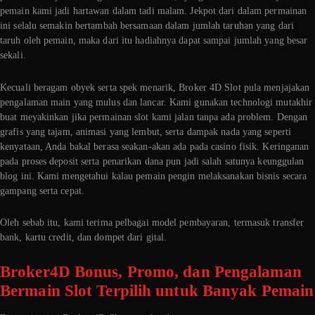
pemain kami jadi hartawan dalam tadi malam. Jekpot dari dalam permainan
ini selalu semakin bertambah bersamaan dalam jumlah taruhan yang dari
taruh oleh pemain, maka dari itu hadiahnya dapat sampai jumlah yang besar
sekali.
Kecuali beragam obyek serta spek menarik, Broker 4D Slot pula menjajakan
pengalaman main yang mulus dan lancar. Kami gunakan technologi mutakhir
buat meyakinkan jika permainan slot kami jalan tanpa ada problem. Dengan
grafis yang tajam, animasi yang lembut, serta dampak nada yang seperti
kenyataan, Anda bakal berasa seakan-akan ada pada casino fisik. Keringanan
pada proses deposit serta penarikan dana pun jadi salah satunya keunggulan
blog ini. Kami mengetahui kalau pemain pengin melaksanakan bisnis secara
gampang serta cepat.
Oleh sebab itu, kami terima pelbagai model pembayaran, termasuk transfer
bank, kartu credit, dan dompet dari gital.
Broker4D Bonus, Promo, dan Pengalaman
Bermain Slot Terpilih untuk Banyak Pemain