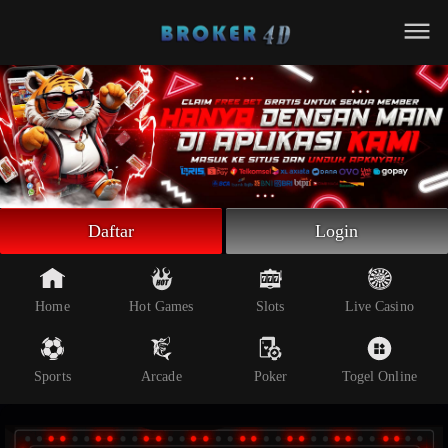
Beranda
Slot Online
Live Casino
Sportsbook
Arcade
Togel Online
Daftar
Login
Poker
Whatsapp
Home
Hot Games
Slots
Live Casino
Telegram
Sports
Arcade
Poker
Togel Online
Livechat