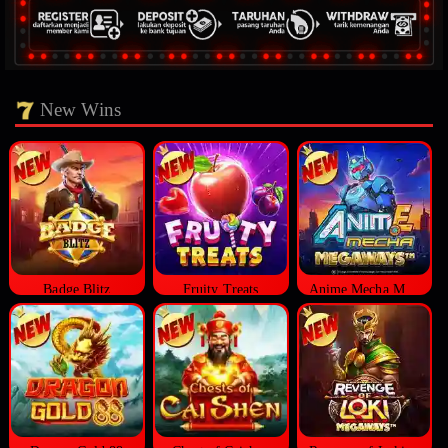
New Wins
Badge Blitz
Fruity Treats
Anime Mecha Megaways