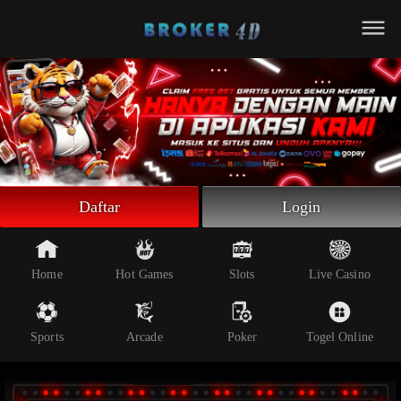
Beranda
Slot Online
Live Casino
Sportsbook
Arcade
Togel Online
Daftar
Login
Poker
Whatsapp
Home
Hot Games
Slots
Live Casino
Telegram
Sports
Arcade
Poker
Togel Online
Livechat