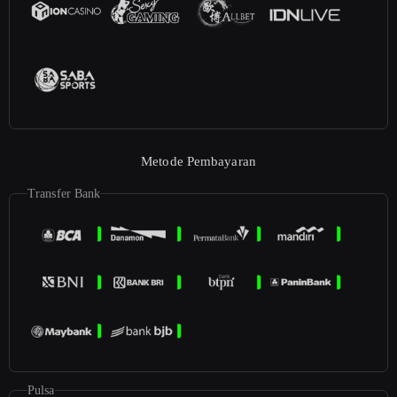
Metode Pembayaran
Transfer Bank
Pulsa