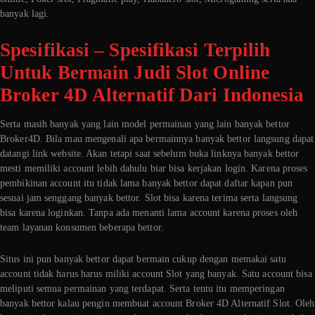
banyak lagi.
Spesifikasi – Spesifikasi Terpilih
Untuk Bermain Judi Slot Online
Broker 4D Alternatif Dari Indonesia
Serta masih banyak yang lain model permainan yang lain banyak bettor
Broker4D. Bila mau mengenali apa bermainnya banyak bettor langsung dapat
datangi link website. Akan tetapi saat sebelum buka linknya banyak bettor
mesti memiliki account lebih dahulu biar bisa kerjakan login. Karena proses
pembikinan account itu tidak lama banyak bettor dapat daftar kapan pun
sesuai jam senggang banyak bettor. Slot bisa karena terima serta langsung
bisa karena loginkan. Tanpa ada menanti lama account karena proses oleh
team layanan konsumen beberapa bettor.
Situs ini pun banyak bettor dapat bermain cukup dengan memakai satu
account tidak harus harus miliki account Slot yang banyak. Satu account bisa
meliputi semua permainan yang terdapat. Serta tentu itu memperingan
banyak bettor kalau pengin membuat account Broker 4D Alternatif Slot. Oleh