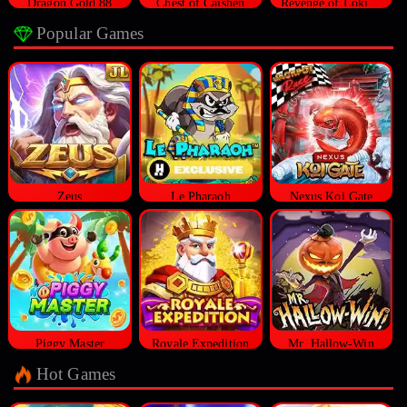
Dragon Gold 88
Chest of Caishen
Revenge of Loki Megaways™
Popular Games
Zeus
Le Pharaoh
Nexus Koi Gate
Piggy Master
Royale Expedition
Mr. Hallow-Win
Hot Games