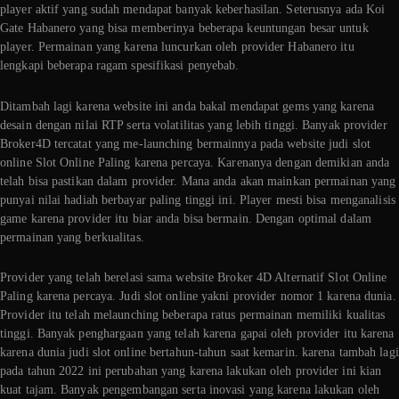
player aktif yang sudah mendapat banyak keberhasilan. Seterusnya ada Koi
Gate Habanero yang bisa memberinya beberapa keuntungan besar untuk
player. Permainan yang karena luncurkan oleh provider Habanero itu
lengkapi beberapa ragam spesifikasi penyebab.
Ditambah lagi karena website ini anda bakal mendapat gems yang karena
desain dengan nilai RTP serta volatilitas yang lebih tinggi. Banyak provider
Broker4D tercatat yang me-launching bermainnya pada website judi slot
online Slot Online Paling karena percaya. Karenanya dengan demikian anda
telah bisa pastikan dalam provider. Mana anda akan mainkan permainan yang
punyai nilai hadiah berbayar paling tinggi ini. Player mesti bisa menganalisis
game karena provider itu biar anda bisa bermain. Dengan optimal dalam
permainan yang berkualitas.
Provider yang telah berelasi sama website Broker 4D Alternatif Slot Online
Paling karena percaya. Judi slot online yakni provider nomor 1 karena dunia.
Provider itu telah melaunching beberapa ratus permainan memiliki kualitas
tinggi. Banyak penghargaan yang telah karena gapai oleh provider itu karena
karena dunia judi slot online bertahun-tahun saat kemarin. karena tambah lagi
pada tahun 2022 ini perubahan yang karena lakukan oleh provider ini kian
kuat tajam. Banyak pengembangan serta inovasi yang karena lakukan oleh