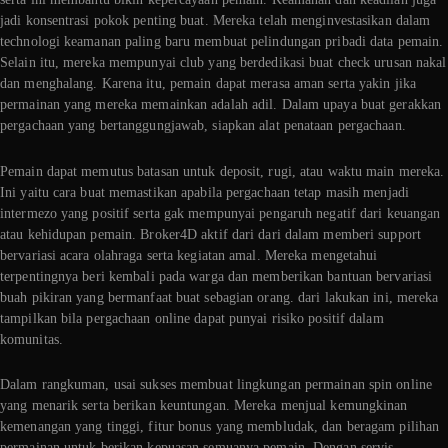
jadi konsentrasi pokok penting buat. Mereka telah menginvestasikan dalam
technologi keamanan paling baru membuat pelindungan pribadi data pemain.
Selain itu, mereka mempunyai club yang berdedikasi buat check urusan nakal
dan menghalang. Karena itu, pemain dapat merasa aman serta yakin jika
permainan yang mereka memainkan adalah adil. Dalam upaya buat gerakkan
pergachaan yang bertanggungjawab, siapkan alat penataan pergachaan.
Pemain dapat memutus batasan untuk deposit, rugi, atau waktu main mereka.
Ini yaitu cara buat memastikan apabila pergachaan tetap masih menjadi
intermezo yang positif serta gak mempunyai pengaruh negatif dari keuangan
atau kehidupan pemain. Broker4D aktif dari dari dalam memberi support
bervariasi acara olahraga serta kegiatan amal. Mereka mengetahui
terpentingnya beri kembali pada warga dan memberikan bantuan bervariasi
buah pikiran yang bermanfaat buat sebagian orang. dari lakukan ini, mereka
tampilkan bila pergachaan online dapat punyai risiko positif dalam
komunitas.
Dalam rangkuman, usai sukses membuat lingkungan permainan spin online
yang menarik serta berikan keuntungan. Mereka menjual kemungkinan
kemenangan yang tinggi, fitur bonus yang membludak, dan beragam pilihan
permainan untuk berikan kepuasan semuanya pemain. Dengan servis