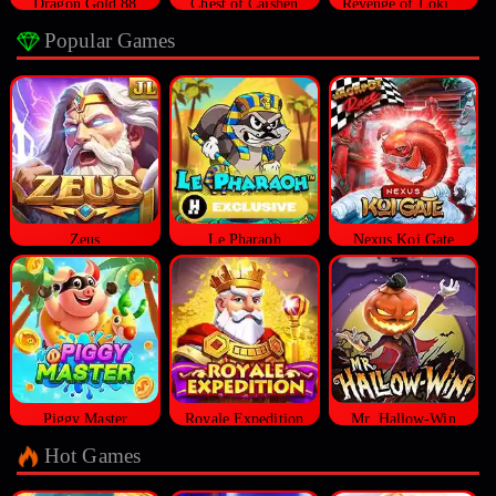
Dragon Gold 88
Chest of Caishen
Revenge of Loki Megaways™
Popular Games
Zeus
Le Pharaoh
Nexus Koi Gate
Piggy Master
Royale Expedition
Mr. Hallow-Win
Hot Games