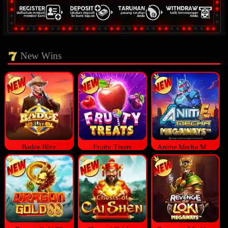
New Wins
Badge Blitz
Fruity Treats
Anime Mecha Megaways